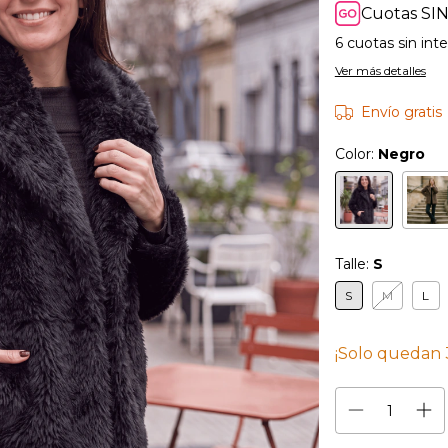
Cuotas SIN
6
cuotas sin int
Ver más detalles
Envío gratis
Color:
Negro
Talle:
S
S
M
L
¡Solo quedan