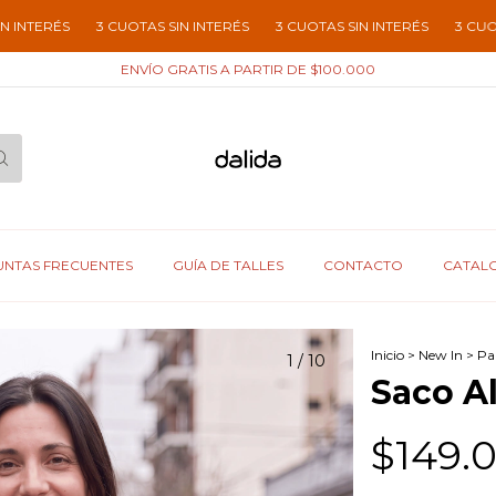
RÉS
3 CUOTAS SIN INTERÉS
3 CUOTAS SIN INTERÉS
3 CUOTAS SI
ENVÍO GRATIS A PARTIR DE $100.000
NTAS FRECUENTES
GUÍA DE TALLES
CONTACTO
CATAL
Inicio
>
New In
>
Par
1
/
10
Saco A
$149.