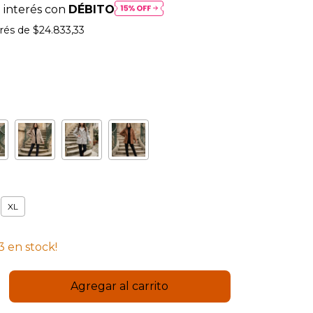
 interés con
DÉBITO
erés de
$24.833,33
XL
3
en stock!