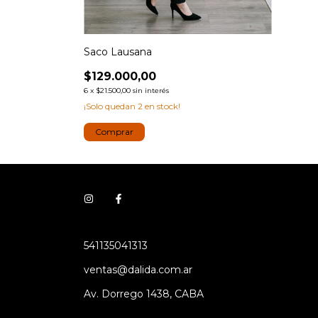
Saco Lausana
$129.000,00
6
x
$21.500,00
sin interés
¡Solo quedan
2
en stock!
Comprar
541135041313
ventas@dalida.com.ar
Av. Dorrego 1438, CABA