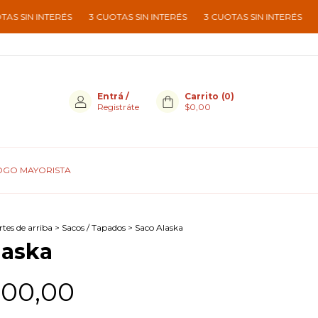
N INTERÉS
3 CUOTAS SIN INTERÉS
3 CUOTAS SIN INTERÉS
3 CUOT
Entrá
/
Carrito
(
0
)
Registráte
$0,00
OGO MAYORISTA
tes de arriba
>
Sacos / Tapados
>
Saco Alaska
laska
000,00