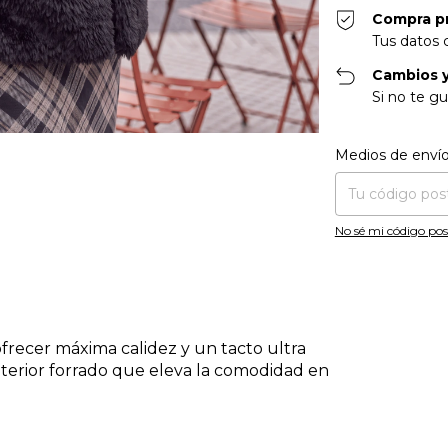
Compra p
Tus datos 
Cambios y
Si no te gu
Entregas para el CP
Medios de enví
No sé mi código pos
frecer máxima calidez y un tacto ultra
interior forrado que eleva la comodidad en