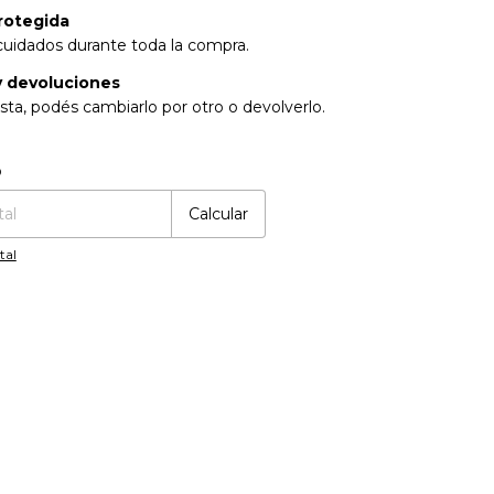
rotegida
cuidados durante toda la compra.
 devoluciones
sta, podés cambiarlo por otro o devolverlo.
:
Cambiar CP
o
Calcular
tal