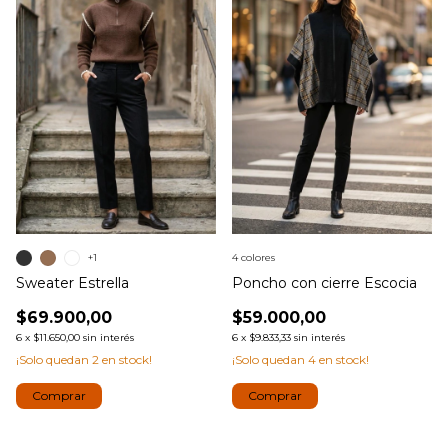
+1
4 colores
Sweater Estrella
Poncho con cierre Escocia
$69.900,00
$59.000,00
6
x
$11.650,00
sin interés
6
x
$9.833,33
sin interés
¡Solo quedan
2
en stock!
¡Solo quedan
4
en stock!
Comprar
Comprar