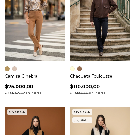
Camisa Ginebra
Chaqueta Toulousse
$75.000,00
$110.000,00
6
x
$12.500,00
sin interés
6
x
$18.333,33
sin interés
SIN STOCK
SIN STOCK
GRATIS