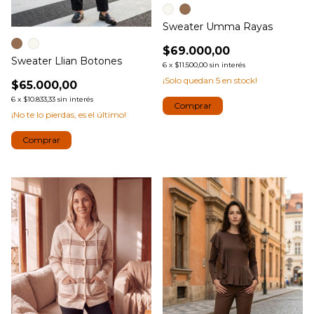
Sweater Umma Rayas
$69.000,00
Sweater Llian Botones
6
x
$11.500,00
sin interés
¡Solo quedan
5
en stock!
$65.000,00
6
x
$10.833,33
sin interés
Comprar
¡No te lo pierdas, es el último!
Comprar