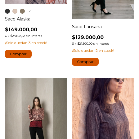
+2
Saco Alaska
Saco Lausana
$149.000,00
6
x
$24.833,33
sin interés
$129.000,00
¡Solo quedan
3
en stock!
6
x
$21.500,00
sin interés
¡Solo quedan
2
en stock!
Comprar
Comprar