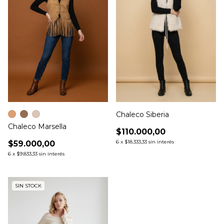
Chaleco Siberia
Chaleco Marsella
$110.000,00
6
x
$18.333,33
sin interés
$59.000,00
6
x
$9.833,33
sin interés
SIN STOCK