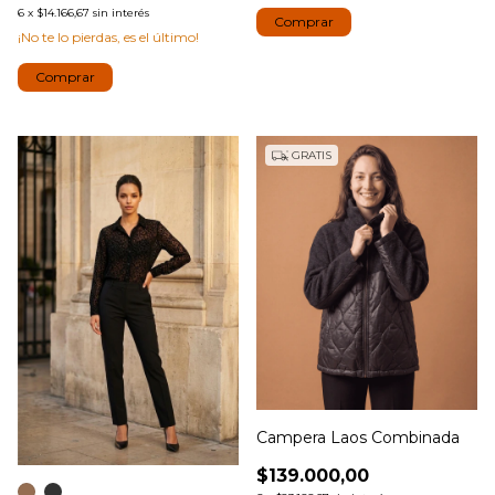
6
x
$14.166,67
sin interés
Comprar
¡No te lo pierdas, es el último!
Comprar
GRATIS
Campera Laos Combinada
$139.000,00