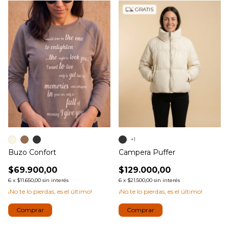
GRATIS
+1
Buzo Confort
Campera Puffer
$69.900,00
$129.000,00
6
x
$11.650,00
sin interés
6
x
$21.500,00
sin interés
¡No te lo pierdas, es el último!
¡No te lo pierdas, es el último!
Comprar
Comprar