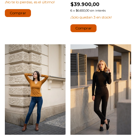
¡No te lo pierdas, es el último!
$39.900,00
6
x
$6.650,00
sin interés
Comprar
¡Solo quedan
3
en stock!
Comprar