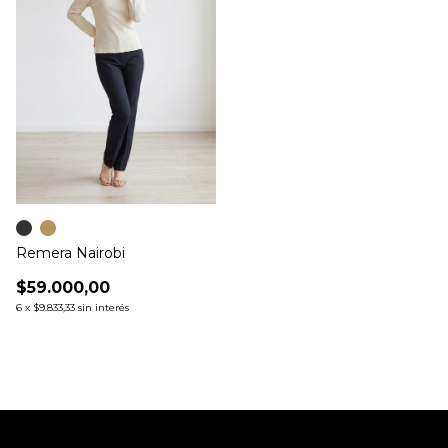
Remera Nairobi
$59.000,00
6
x
$9.833,33
sin interés