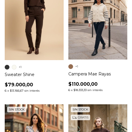
+1
+1
Campera Mae Rayas
Sweater Shine
$110.000,00
$79.000,00
6
x
$18.333,33
sin interés
6
x
$13.166,67
sin interés
SIN STOCK
SIN STOCK
GRATIS