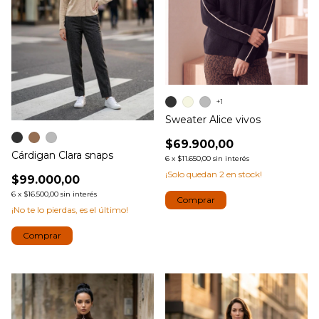
+1
Sweater Alice vivos
$69.900,00
Cárdigan Clara snaps
6
x
$11.650,00
sin interés
¡Solo quedan
2
en stock!
$99.000,00
6
x
$16.500,00
sin interés
Comprar
¡No te lo pierdas, es el último!
Comprar