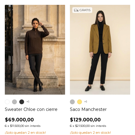
GRATIS
+1
+1
Sweater Chloe con cierre
Saco Manchester
$69.000,00
$129.000,00
6
x
$11.500,00
sin interés
6
x
$21.500,00
sin interés
¡Solo quedan
2
en stock!
¡Solo quedan
2
en stock!