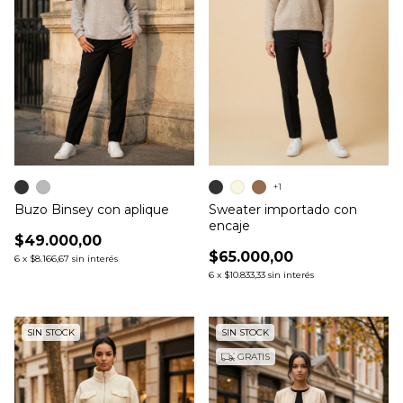
+1
Buzo Binsey con aplique
Sweater importado con
encaje
$49.000,00
$65.000,00
6
x
$8.166,67
sin interés
6
x
$10.833,33
sin interés
SIN STOCK
SIN STOCK
GRATIS