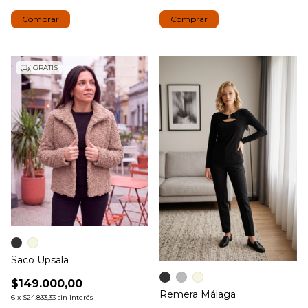
Comprar
Comprar
GRATIS
Saco Upsala
$149.000,00
Remera Málaga
6
x
$24.833,33
sin interés