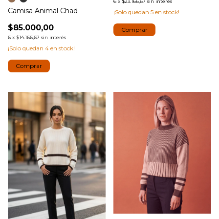
6
x
$23.166,67
sin interés
Camisa Animal Chad
¡Solo quedan
5
en stock!
$85.000,00
Comprar
6
x
$14.166,67
sin interés
¡Solo quedan
4
en stock!
Comprar