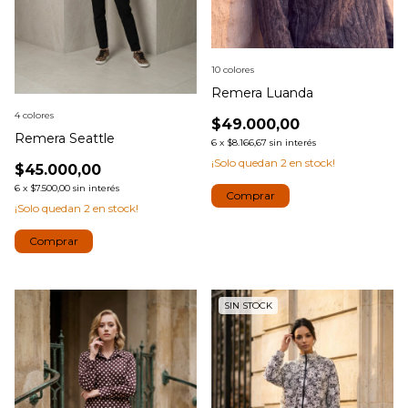
10 colores
Remera Luanda
4 colores
$49.000,00
Remera Seattle
6
x
$8.166,67
sin interés
¡Solo quedan
2
en stock!
$45.000,00
6
x
$7.500,00
sin interés
Comprar
¡Solo quedan
2
en stock!
Comprar
SIN STOCK