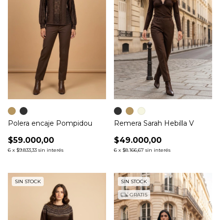
Polera encaje Pompidou
Remera Sarah Hebilla V
$59.000,00
$49.000,00
6
x
$9.833,33
sin interés
6
x
$8.166,67
sin interés
SIN STOCK
SIN STOCK
GRATIS