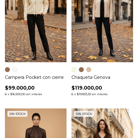
Campera Pocket con cierre
Chaqueta Genova
$99.000,00
$119.000,00
6
x
$16.500,00
sin interés
6
x
$19.833,33
sin interés
SIN STOCK
SIN STOCK