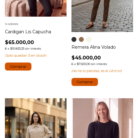
4 colores
Cardigan Lis Capucha
$65.000,00
Remera Alina Volado
6
x
$10.833,33
sin interés
¡Solo quedan
5
en stock!
$45.000,00
6
x
$7.500,00
sin interés
Comprar
¡No te lo pierdas, es el último!
Comprar