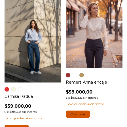
Remera Anna encaje
$59.000,00
Camisa Padua
6
x
$9.833,33
sin interés
¡Solo quedan
4
en stock!
$59.000,00
6
x
$9.833,33
sin interés
Comprar
¡Solo quedan
4
en stock!