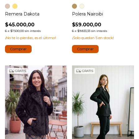
Remera Dakota
Polera Nairoibi
$45.000,00
$59.000,00
6
x
$7.500,00
sin interés
6
x
$9.833,33
sin interés
¡No te lo pierdas, es el último!
¡Solo quedan
5
en stock!
Comprar
Comprar
GRATIS
GRATIS