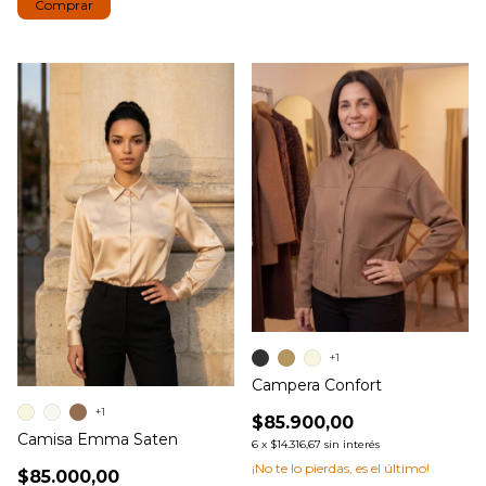
Comprar
+1
Campera Confort
+1
$85.900,00
Camisa Emma Saten
6
x
$14.316,67
sin interés
¡No te lo pierdas, es el último!
$85.000,00