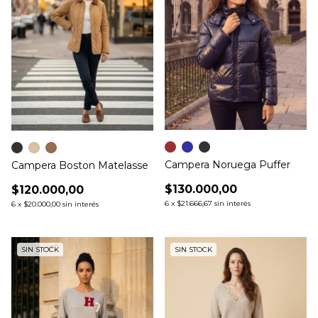
Campera Noruega Puffer
Campera Boston Matelasse
$130.000,00
$120.000,00
6
x
$21.666,67
sin interés
6
x
$20.000,00
sin interés
SIN STOCK
SIN STOCK