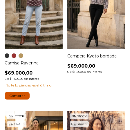
Campera Kyoto bordada
Camisa Ravenna
$69.000,00
6
x
$11.500,00
sin interés
$69.000,00
6
x
$11.500,00
sin interés
¡No te lo pierdas, es el último!
Comprar
SIN STOCK
SIN STOCK
GRATIS
GRATIS