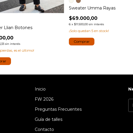
Sweater Umma Rayas
$69.000,00
6
x
$11.500,00
sin interés
r Llian Botones
¡Solo quedan
5
en stock!
00,00
Comprar
3,33
sin interés
 pierdas, es el último!
rar
Inicio
N
FW 2026
Preguntas Frecuentes
Guía de talles
Contacto