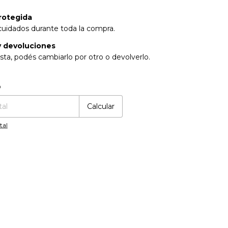
rotegida
cuidados durante toda la compra.
 devoluciones
sta, podés cambiarlo por otro o devolverlo.
:
Cambiar CP
o
Calcular
tal