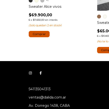
+1
Sweater Alice vivos
$69.900,00
6
x
$11.650,00
sin interés
 encaje
Sweate
¡Solo quedan
2
en stock!
$65.0
Comprar
6
x
$10.83
¡No te lo
Comp
541135041313
ventas@dalida.com.ar
Av. Dorrego 1438, CABA