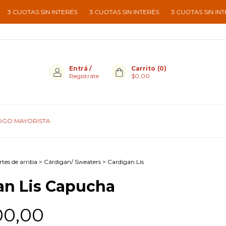
 SIN INTERÉS
3 CUOTAS SIN INTERÉS
3 CUOTAS SIN INTERÉS
3 
Entrá
/
Carrito
(
0
)
Registráte
$0,00
OGO MAYORISTA
tes de arriba
>
Cárdigan/ Sweaters
>
Cardigan Lis
an Lis Capucha
00,00