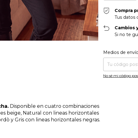
Compra p
Tus datos 
Cambios y
Si no te gu
Entregas para el CP
Medios de enví
No sé mi código pos
cha.
Disponible en cuatro combinaciones
es beige, Natural con lineas horizontales
rdò y Gris con lineas horizontales negras.