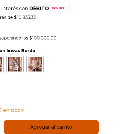
 interés con
DÉBITO
erés de
$10.833,33
superando los
$100.000,00
con líneas Bordò
5
en stock!