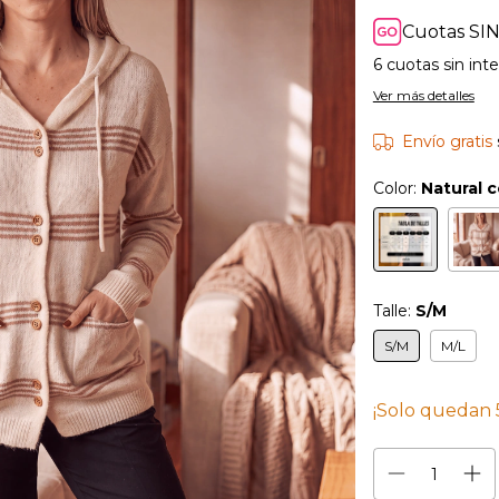
Cuotas SIN
6
cuotas sin int
Ver más detalles
Envío gratis
Color:
Natural 
Talle:
S/M
S/M
M/L
¡Solo quedan