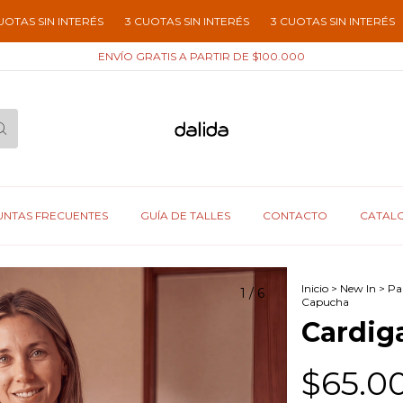
INTERÉS
3 CUOTAS SIN INTERÉS
3 CUOTAS SIN INTERÉS
3 CUOTAS
ENVÍO GRATIS A PARTIR DE $100.000
NTAS FRECUENTES
GUÍA DE TALLES
CONTACTO
CATAL
Inicio
>
New In
>
Par
1
/
6
Capucha
Cardig
$65.0