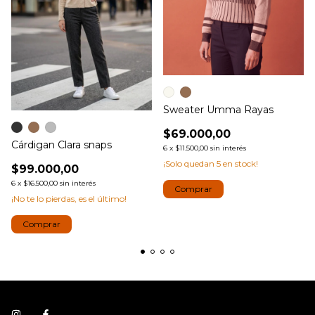
Sweater Umma Rayas
$69.000,00
Cárdigan Clara snaps
6
x
$11.500,00
sin interés
¡Solo quedan
5
en stock!
$99.000,00
6
x
$16.500,00
sin interés
Comprar
¡No te lo pierdas, es el último!
Comprar